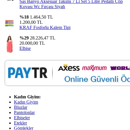
Sas Banyo Aksesuar Takımı 7 Li Set 5 Litre Pedallı Çöp
Kovası Wc Fırçası Siyah
%18
1.464,50 TL
1.200,00 TL
KRAF Fosforlu Kalem Tipi
%29
28.226,47 TL
20.000,00 TL
Elbise
Kadın Giyim:
Kadın Giyim
Bluzlar
Pantolonlar
Elbiseler
Etekler
Gömlekler