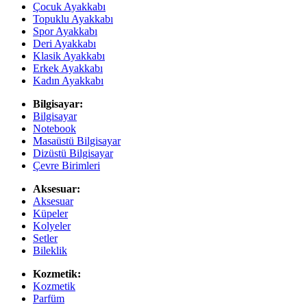
Çocuk Ayakkabı
Topuklu Ayakkabı
Spor Ayakkabı
Deri Ayakkabı
Klasik Ayakkabı
Erkek Ayakkabı
Kadın Ayakkabı
Bilgisayar:
Bilgisayar
Notebook
Masaüstü Bilgisayar
Dizüstü Bilgisayar
Çevre Birimleri
Aksesuar:
Aksesuar
Küpeler
Kolyeler
Setler
Bileklik
Kozmetik:
Kozmetik
Parfüm