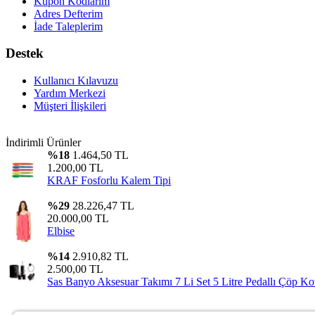
Kupon Kodlarım
Adres Defterim
İade Taleplerim
Destek
Kullanıcı Kılavuzu
Yardım Merkezi
Müşteri İlişkileri
İndirimli Ürünler
%18
1.464,50 TL
1.200,00 TL
KRAF Fosforlu Kalem Tipi
%29
28.226,47 TL
20.000,00 TL
Elbise
%14
2.910,82 TL
2.500,00 TL
Sas Banyo Aksesuar Takımı 7 Li Set 5 Litre Pedallı Çöp Ko