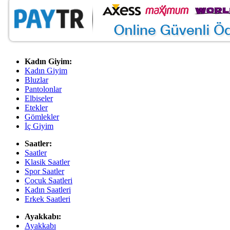
Kadın Giyim:
Kadın Giyim
Bluzlar
Pantolonlar
Elbiseler
Etekler
Gömlekler
İç Giyim
Saatler:
Saatler
Klasik Saatler
Spor Saatler
Çocuk Saatleri
Kadın Saatleri
Erkek Saatleri
Ayakkabı:
Ayakkabı