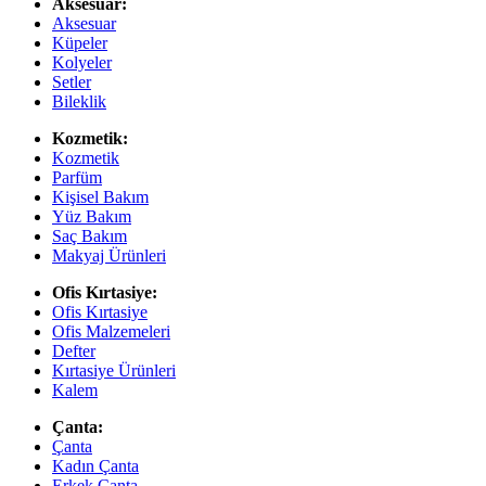
Aksesuar:
Aksesuar
Küpeler
Kolyeler
Setler
Bileklik
Kozmetik:
Kozmetik
Parfüm
Kişisel Bakım
Yüz Bakım
Saç Bakım
Makyaj Ürünleri
Ofis Kırtasiye:
Ofis Kırtasiye
Ofis Malzemeleri
Defter
Kırtasiye Ürünleri
Kalem
Çanta:
Çanta
Kadın Çanta
Erkek Çanta