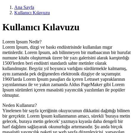
Ana Sayfa
Kullanıcı Kılavuzu
Kullanıcı Kılavuzu
Lorem Ipsum Nedir?
Lorem Ipsum, dizgi ve baskı endüstrisinde kullanılan mıgır
metinlerdir. Lorem Ipsum, adı bilinmeyen bir matbaacının bir hurufat
numune kitabı oluşturmak üzere bir yazı galerisini alarak karıştırdığı
1500'lerden beri endüstri standardı sahte metinler olarak
kullanılmıştır. Beşyüz yıl boyunca varlığını sürdürmekle kalmamış,
aynı zamanda pek değişmeden elektronik dizgiye de sıçramıştır.
1960'larda Lorem Ipsum pasajları da içeren Letraset yapraklarının
yayınlanması ile ve yakın zamanda Aldus PageMaker gibi Lorem
Ipsum sürümleri içeren masaüstü yayıncılık yazılımları ile popüler
olmuştur.
Neden Kullanırız?
Yinelenen bir sayfa içeriğinin okuyucunun dikkatini dağıttığı bilinen
bir gerçektir. Lorem Ipsum kullanmanın amacı, sürekli 'buraya metin
gelecek, buraya metin gelecek' yazmaya kıyasla daha dengeli bir
harf dağılımı sağlayarak okunurluğu artırmasıdır. Şu anda birçok
masaüstü yayıncılık paketi ve web sayfa düzenleyicisi, varsayılan