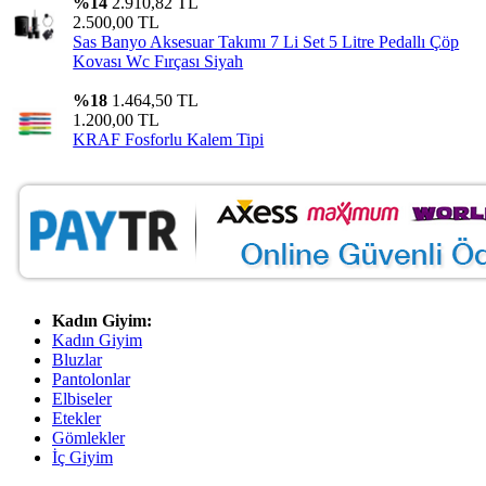
%14
2.910,82 TL
2.500,00 TL
Sas Banyo Aksesuar Takımı 7 Li Set 5 Litre Pedallı Çöp
Kovası Wc Fırçası Siyah
%18
1.464,50 TL
1.200,00 TL
KRAF Fosforlu Kalem Tipi
Kadın Giyim:
Kadın Giyim
Bluzlar
Pantolonlar
Elbiseler
Etekler
Gömlekler
İç Giyim