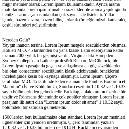
mıgır metinler olarak Lorem Ipsum kullanmaktadır. Ayrıca arama
motorlarında 'lorem ipsum' anahtar sözcükleri ile arama yapıldığında
henüz tasarım aşamasında olan çok sayıda site listelenir. Yıllar
içinde, bazen kazara, bazen bilinçli olarak (örneğin mizah katılarak),
çeşitli sürümleri geliştirilmiştir.
Nereden Gelir?
Yaygın inancın tersine, Lorem Ipsum rastgele sözcüklerden oluşmaz.
Kökleri M.Ö. 45 tarihinden bu yana klasik Latin edebiyatına kadar
uzanan 2000 yıllık bir geçmişi vardır. Virginia'daki Hampden-
Sydney College'dan Latince profesörü Richard McClintock, bir
Lorem Ipsum pasajında geçen ve anlaşılması en güç sözcüklerden
biri olan 'consectetur' sözcüğünün klasik edebiyattaki örneklerini
incelediğinde kesin bir kaynağa ulaşmıştır. Lorm Ipsum, Çiçero
tarafından M.Ö. 45 tarihinde kaleme alınan "de Finibus Bonorum et
Malorum" (İyi ve Kötünün Uç Sınırları) eserinin 1.10.32 ve 1.10.33
sayılı bölümlerinden gelmektedir. Bu kitap, ahlak kuramı üzerine bir
tezdir ve Rönesans döneminde çok popüler olmuştur. Lorem Ipsum
pasajının ilk satırı olan "Lorem ipsum dolor sit amet" 1.10.32 sayılı
bölümdeki bir satırdan gelmektedir.
1500'lerden beri kullanılmakta olan standard Lorem Ipsum metinleri
ilgilenenler için yeniden üretilmiştir. Çiçero tarafından yazılan
1.10.32 ve 1.10.33 bölümleri de 1914 H. Rackham çevirisinden